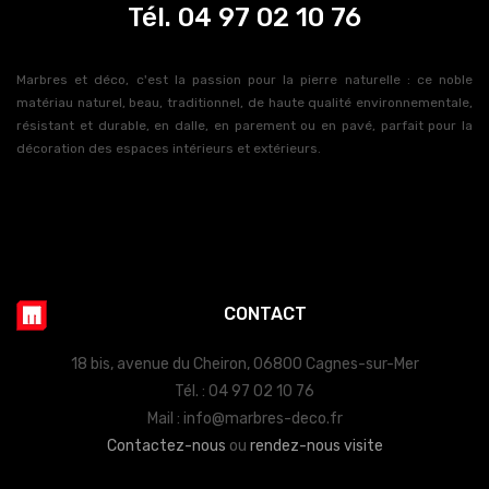
Tél. 04 97 02 10 76
Marbres et déco, c'est la passion pour la pierre naturelle : ce noble
matériau naturel, beau, traditionnel, de haute qualité environnementale,
résistant et durable, en dalle, en parement ou en pavé, parfait pour la
décoration des espaces intérieurs et extérieurs.
CONTACT
18 bis, avenue du Cheiron, 06800 Cagnes-sur-Mer
Tél. : 04 97 02 10 76
Mail : info@marbres-deco.fr
Contactez-nous
ou
rendez-nous visite