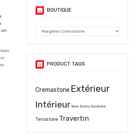
BOUTIQUE
s
s
r un
ptées
ur.
PRODUCT TAGS
es
Extérieur
Cremastone
Intérieur
New Sunny
Sunstone
Travertin
Terrastone