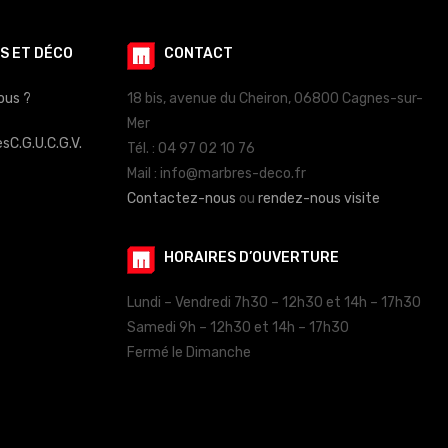
S ET DÉCO
CONTACT
ous ?
18 bis, avenue du Cheiron, 06800 Cagnes-sur-
Mer
es
C.G.U.
C.G.V.
Tél. : 04 97 02 10 76
Mail : info@marbres-deco.fr
Contactez-nous
ou
rendez-nous visite
HORAIRES D’OUVERTURE
Lundi – Vendredi 7h30 – 12h30 et 14h – 17h30
Samedi 9h – 12h30 et 14h – 17h30
Fermé le Dimanche