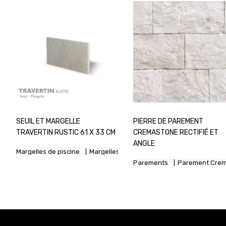
SEUIL ET MARGELLE
PIERRE DE PAREMENT
TRAVERTIN RUSTIC 61 X 33 CM
CREMASTONE RECTIFIÉ ET
ANGLE
Margelles de piscine
Margelles Travertin
Seuils
,
,
Parements
Parement Cre
,