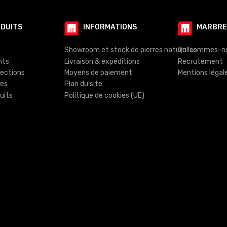
ODUITS
INFORMATIONS
MARBRE
Showroom et stock de pierres naturelles
Qui sommes-n
nts
Livraison & expéditions
Recrutement
lections
Moyens de paiement
Mentions légal
tes
Plan du site
uits
Politique de cookies (UE)