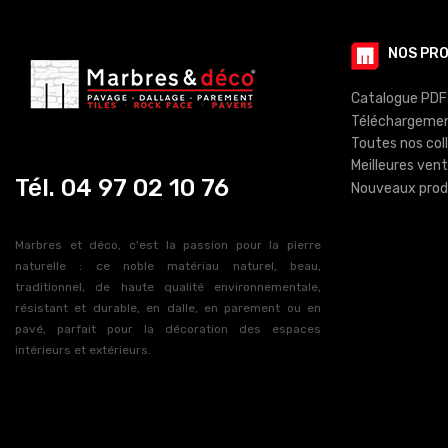
NOS PR
Catalogue PDF
Téléchargeme
Toutes nos col
Meilleures ven
Tél. 04 97 02 10 76
Nouveaux prod
Marbres et déco, c'est la passion pour la pierre
naturelle : ce noble matériau naturel, beau,
traditionnel, de haute qualité environnementale,
résistant et durable, en dalle, en parement ou en
pavé, parfait pour la décoration des espaces
intérieurs et extérieurs.