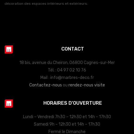
décoration des espaces intérieurs et extérieurs.
CONTACT
18 bis, avenue du Cheiron, 06800 Cagnes-sur-Mer
Tél. : 04 97 02 10 76
Mail : info@marbres-deco.fr
Contactez-nous
ou
rendez-nous visite
HORAIRES D’OUVERTURE
Lundi – Vendredi 7h30 – 12h30 et 14h – 17h30
Samedi 9h – 12h30 et 14h – 17h30
Fermé le Dimanche